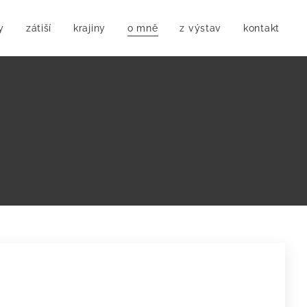
y
zátiší
krajiny
o mně
z výstav
kontakt