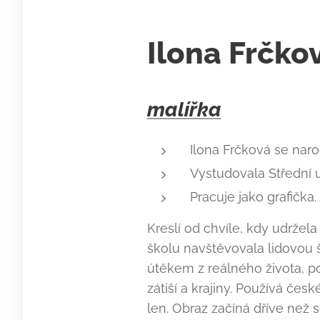
Ilona Frčko
malířka
Ilona Frčková se narod
Vystudovala Střední 
Pracuje jako grafička.
Kreslí od chvíle, kdy udržela
školu navštěvovala lidovou 
útěkem z reálného života, pom
zátiší a krajiny. Používá če
len. Obraz začíná dříve než 