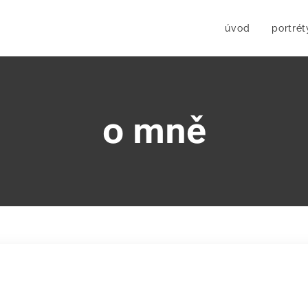
úvod
portrét
o mně