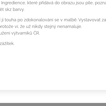
Ingredience, které přidává do obrazu jsou píle, pozná
ět skz barvy.
 ji touha po zdokonalování se v malbě. Vystavovat za
protože ví, že už nikdy stejný nenamaluje.
užení výtvarníků ČR.
ážitek.