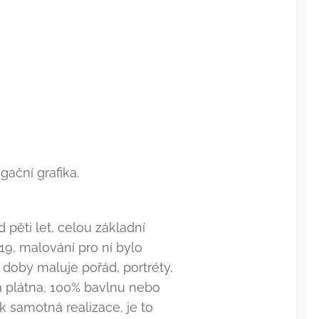
ační grafika.
d pěti let, celou základní
9, malování pro ní bylo
é doby maluje pořád, portréty,
ná plátna, 100% bavlnu nebo
k samotná realizace, je to