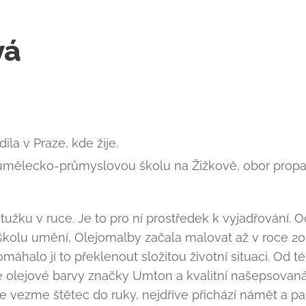
vá
ila v Praze, kde žije.
umělecko-průmyslovou školu na Žižkově, obor propag
 tužku v ruce. Je to pro ní prostředek k vyjadřování. O
školu umění, Olejomalby začala malovat až v roce 201
áhalo jí to překlenout složitou životní situaci. Od t
ské olejové barvy značky Umton a kvalitní našepsova
se vezme štětec do ruky, nejdříve přichází námět a pa